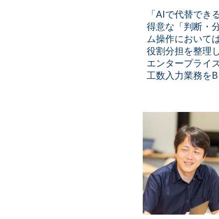
「AIで代替でき
得意な「判断・
ム操作においては
役割分担を整理し
エンタープライズR
工数入力業務をB